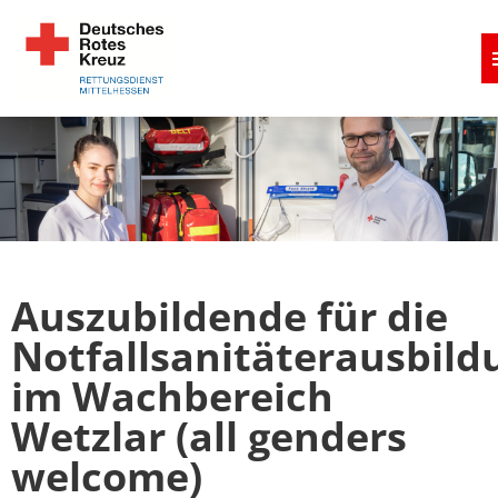
Stellenangebote
Über uns
Nachwuchs
Auszubildende für die
Wir als Arbeitgeber
Notfallsanitäterausbild
im Wachbereich
Wetzlar (all genders
welcome)